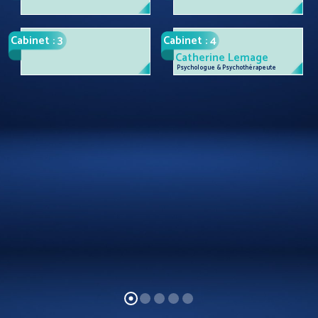
Cabinet : 3
Cabinet : 4
Catherine Lemage
Psychologue & Psychothérapeute