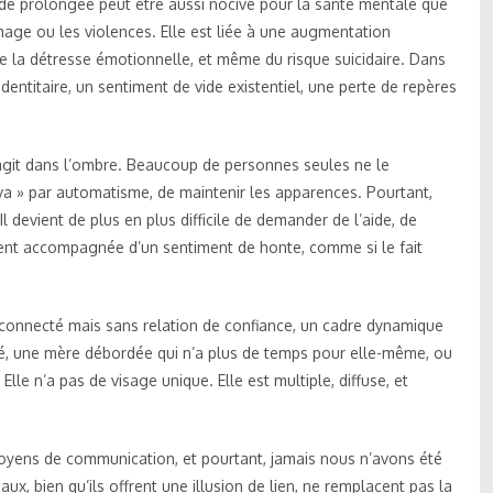
de prolongée peut être aussi nocive pour la santé mentale que
age ou les violences. Elle est liée à une augmentation
 de la détresse émotionnelle, et même du risque suicidaire. Dans
dentitaire, un sentiment de vide existentiel, une perte de repères
il agit dans l’ombre. Beaucoup de personnes seules ne le
 va » par automatisme, de maintenir les apparences. Pourtant,
. Il devient de plus en plus difficile de demander de l’aide, de
ouvent accompagnée d’un sentiment de honte, comme si le fait
rconnecté mais sans relation de confiance, un cadre dynamique
té, une mère débordée qui n’a plus de temps pour elle-même, ou
e n’a pas de visage unique. Elle est multiple, diffuse, et
moyens de communication, et pourtant, jamais nous n’avons été
ux, bien qu’ils offrent une illusion de lien, ne remplacent pas la