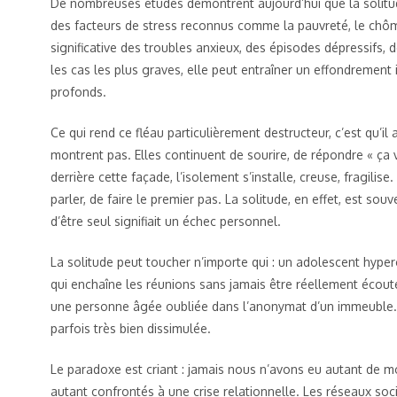
De nombreuses études démontrent aujourd’hui que la solitu
des facteurs de stress reconnus comme la pauvreté, le chôm
significative des troubles anxieux, des épisodes dépressifs,
les cas les plus graves, elle peut entraîner un effondrement i
profonds.
Ce qui rend ce fléau particulièrement destructeur, c’est qu’
montrent pas. Elles continuent de sourire, de répondre « ça
derrière cette façade, l’isolement s’installe, creuse, fragilise
parler, de faire le premier pas. La solitude, en effet, est s
d’être seul signifiait un échec personnel.
La solitude peut toucher n’importe qui : un adolescent hype
qui enchaîne les réunions sans jamais être réellement écou
une personne âgée oubliée dans l’anonymat d’un immeuble. Ell
parfois très bien dissimulée.
Le paradoxe est criant : jamais nous n’avons eu autant de 
autant confrontés à une crise relationnelle. Les réseaux socia